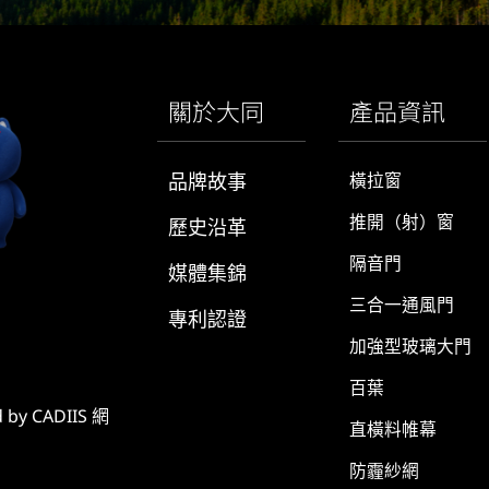
關於大同
產品資訊
品牌故事
橫拉窗
推開（射）窗
歷史沿革
隔音門
媒體集錦
三合一通風門
專利認證
加強型玻璃大門
百葉
y CADIIS
網
直橫料帷幕
防霾紗網