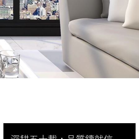
深耕五十載，品質鑄就信